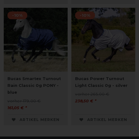
-10%
-10%
Bucas Smartex Turnout
Bucas Power Turnout
Rain Classic 0g PONY -
Light Classic 0g - silver
blue
vorher 265,00 €
vorher 179,00 €
238,50 € *
161,05 € *
ARTIKEL MERKEN
ARTIKEL MERKEN