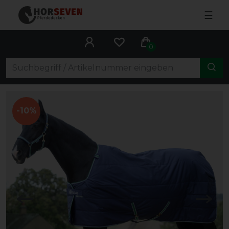
☰
0
-10%