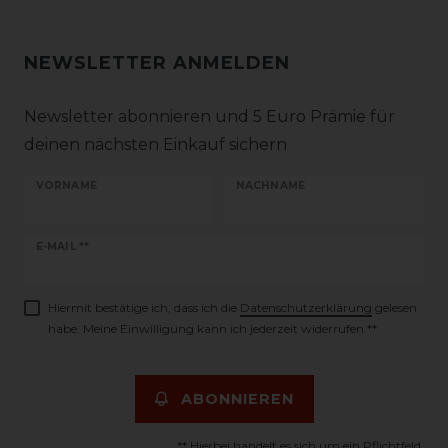
NEWSLETTER ANMELDEN
Newsletter abonnieren und 5 Euro Prämie für
deinen nächsten Einkauf sichern
VORNAME
NACHNAME
Newsletter
E-MAIL **
Honig
Hiermit bestätige ich, dass ich die
Daten­schutz­erklärung
gelesen
habe. Meine Einwilligung kann ich jederzeit widerrufen.**
ABONNIEREN
** Hierbei handelt es sich um ein Pflichtfeld.