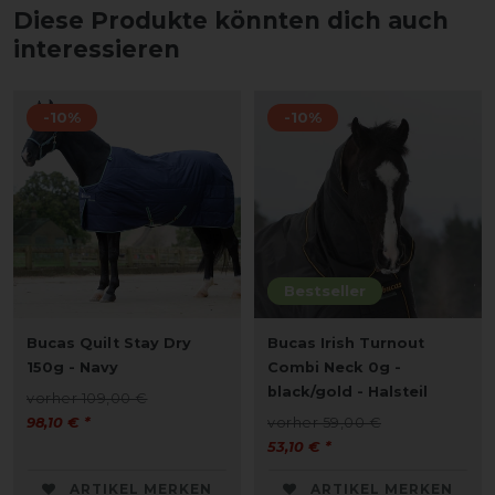
Diese Produkte könnten dich auch
interessieren
-10%
-10%
Bestseller
Bucas Quilt Stay Dry
Bucas Irish Turnout
150g - Navy
Combi Neck 0g -
black/gold - Halsteil
vorher 109,00 €
98,10 € *
vorher 59,00 €
53,10 € *
ARTIKEL MERKEN
ARTIKEL MERKEN