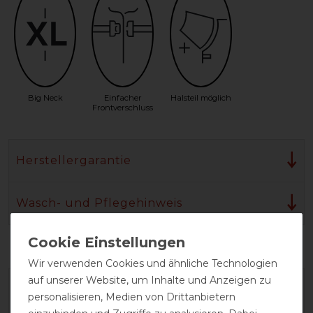
Big Neck
Einfacher
Halsteil möglich
Frontverschluss
Herstellergarantie
Wasch- und Pflegehinweis
Wir verwenden Cookies und ähnliche Technologien
auf unserer Website, um Inhalte und Anzeigen zu
personalisieren, Medien von Drittanbietern