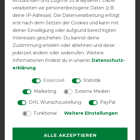
einzubinden und Zugriffe zu analysieren. Dabei
verarbeiten wir personenbezogene Daten (z.B.
deine IP-Adresse). Die Datenverarbeitung erfolgt
erst nach dem Setzen der Cookies und kann mit
EXCELLENT
deiner Einwilligung oder aufgrund berechtigten
Interesses geschehen. Du kannst deine
Bucas Quilt 150g SD Big
Zustimmung erteilen oder ablehnen und diese
Neck - Navy
jederzeit ändern oder widerrufen. Weitere
Informationen findest du in unserer
Daten­schutz­
erklärung
.
Product Reviews
Essenziell
Statistik
6
Marketing
Externe Medien
Product Rating
DHL Wunschzustellung
PayPal
5
/
5
Funktional
Weitere Einstellungen
product experience
ALLE AKZEPTIEREN