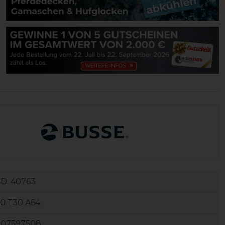
ID:
40763
0.T30.A64.
107597508