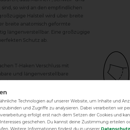
sind, so wird an den empfindlichen
roßzügige Halsteil wird über breite
er breite anatomisch geformte
itig längenverstellbar. Eine großzügige
erfekten Schutz ab.
fachen T-Haken Verschluss mit
mbare und längenverstellbare
decke ab.
hnliche Technologien auf unserer Website, um Inhalte und Anze
festes Halsteil
inzubinden und Zugriffe zu analysieren. Dabei verarbeiten wir 
nverarbeitung erfolgt erst nach dem Setzen der Cookies und kann
 Interesses geschehen. Du kannst deine Zustimmung erteilen o
ufen. Weitere Informationen findest du in unserer
Daten­schutz