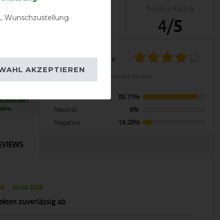
Product Reviews
Product Rating
 Wunschzustellung
7
4
/
5
product experience
OD
WAHL AKZEPTIEREN
calculated from 7 customer reviews
tdoor-
Positive
85.71%
e COMFORT
ebra
Neutral
0%
Negative
14.29%
EVIEWS
08.06.2026
ekten zuverlässig ab