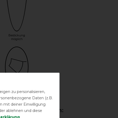
Bestickung
möglich
igen zu personalisieren,
Halsteil
inklusive
personenbezogene Daten (z.B.
 mit deiner Einwilligung
der ablehnen und diese
­erklärung
.