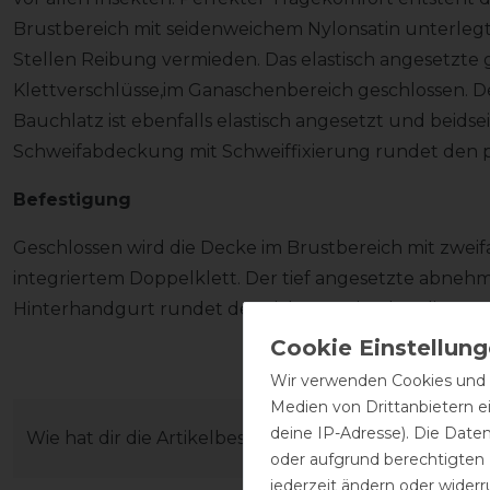
Brustbereich mit seidenweichem Nylonsatin unterlegt 
Stellen Reibung vermieden. Das elastisch angesetzte g
Klettverschlüsse,im Ganaschenbereich geschlossen. D
Bauchlatz ist ebenfalls elastisch angesetzt und beidse
Schweifabdeckung mit Schweiffixierung rundet den p
Befestigung
Geschlossen wird die Decke im Brustbereich mit zwei
integriertem Doppelklett. Der tief angesetzte abneh
Hinterhandgurt rundet den sicheren Sitz der Fliegen
Wir verwenden Cookies und ä
Medien von Drittanbietern e
deine IP-Adresse). Die Date
Wie hat dir die Artikelbeschreibung gefallen?
oder aufgrund berechtigten
jederzeit ändern oder widerr