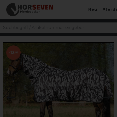
Neu
Pferd
-13%