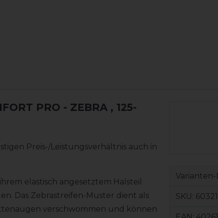
FORT PRO - ZEBRA
, 125-
tigen Preis-/Leistungsverhältnis auch in
Varianten-
rem elastisch angesetztem Halsteil
n. Das Zebrastreifen-Muster dient als
SKU:
60321
Facettenaugen verschwommen und können
EAN:
4026