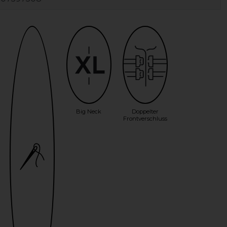
Big Neck
Doppelter
Frontverschluss