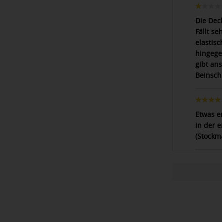
Die Dec
Fällt s
elastisc
hingege
gibt an
Beinsch
Etwas e
in der 
(Stockm