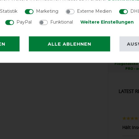
Statistik
Marketing
Externe Medien
DHL
PayPal
Funktional
Weitere Einstellungen
GO
EN
ALLE ABLEHNEN
AUS
Busse Ou
Fliegendeck
PRO - z
LATEST R
Hält Ins