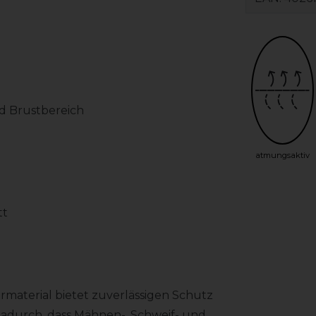
nd Brustbereich
atmungsaktiv
tt
rmaterial bietet zuverlässigen Schutz
dadurch, dass Mähnen-, Schweif- und