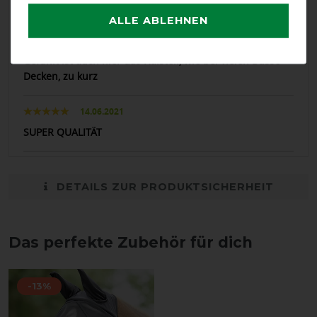
shetty getragen
ALLE ABLEHNEN
25.06.2021
Gefühlt ist auch hier das Halsteil, wie bei vielen Busse-
Decken, zu kurz
14.06.2021
SUPER QUALITÄT
DETAILS ZUR PRODUKTSICHERHEIT
Das perfekte Zubehör für dich
-13%