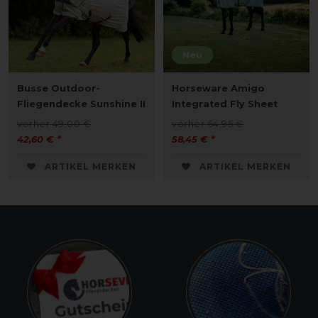
Neu
Busse Outdoor-
Horseware Amigo
Fliegendecke Sunshine II
Integrated Fly Sheet
vorher 49,00 €
vorher 64,95 €
42,60 € *
58,45 € *
ARTIKEL MERKEN
ARTIKEL MERKEN