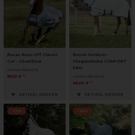
Bucas Buzz-Off Classic
Busse Outdoor-
Cut - silver/blue
Fliegendecke COMFORT
PRO
vorher 99,00 €
89,10 € *
vorher 69,00 €
60,00 € *
ARTIKEL MERKEN
ARTIKEL MERKEN
-13%
-10%