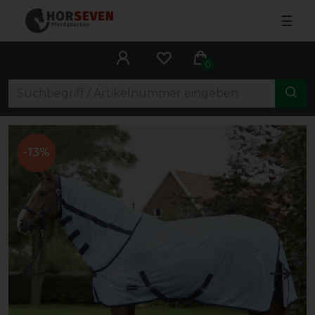
☰
0
-13%