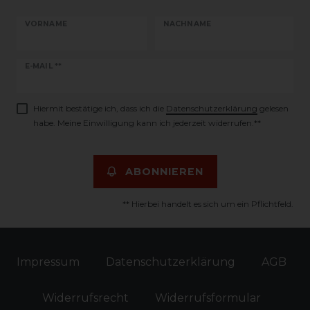
VORNAME
NACHNAME
Newsletter
E-MAIL **
Honig
Hiermit bestätige ich, dass ich die
Daten­schutz­erklärung
gelesen
habe. Meine Einwilligung kann ich jederzeit widerrufen.**
ABONNIEREN
** Hierbei handelt es sich um ein Pflichtfeld.
Impressum
Daten­schutz­erklärung
AGB
Widerrufs­recht
Widerrufs­formular