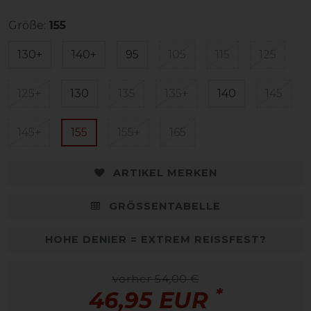
Größe:
155
130+
140+
95
105
115
125
125+
130
135
135+
140
145
145+
155
155+
165
ARTIKEL MERKEN
GRÖSSENTABELLE
HOHE DENIER = EXTREM REISSFEST?
vorher 54,00 €
*
46,95 EUR