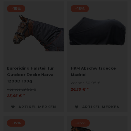
-15%
-15%
Euroriding Halsteil für
HKM Abschwitzdecke
Outdoor Decke Narva
Madrid
1200D 100g
vorher 30,95 €
vorher 29,95 €
26,30 € *
25,45 € *
ARTIKEL MERKEN
ARTIKEL MERKEN
-15%
-25%