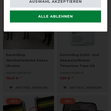
AUSWAHL AKZEPTIEREN
-15%
-15%
ALLE ABLEHNEN
Euroriding
Euroriding Dicht- und
Abschwitzdecke Peace
Reparaturflicken
Ukraine
Tenacious Tape GA
vorher 89,95 €
vorher 8,80 €
76,45 € *
7,50 € *
ARTIKEL MERKEN
ARTIKEL MERKEN
-15%
-15%