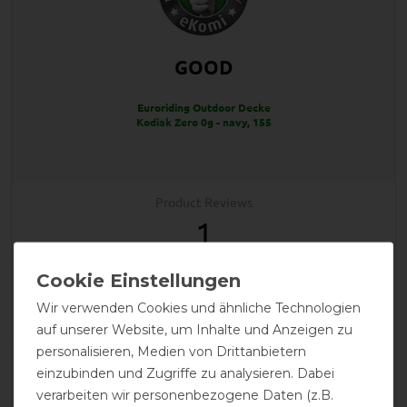
GOOD
Euroriding Outdoor Decke
Kodiak Zero 0g - navy, 155
Product Reviews
1
Product Rating
4
/
5
Wir verwenden Cookies und ähnliche Technologien
auf unserer Website, um Inhalte und Anzeigen zu
personalisieren, Medien von Drittanbietern
einzubinden und Zugriffe zu analysieren. Dabei
product experience
verarbeiten wir personenbezogene Daten (z.B.