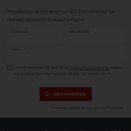
Newsletter abonnieren und 5 Euro Prämie für
deinen nächsten Einkauf sichern
VORNAME
NACHNAME
Newsletter
E-MAIL **
Honig
Hiermit bestätige ich, dass ich die
Daten­schutz­erklärung
gelesen
habe. Meine Einwilligung kann ich jederzeit widerrufen.**
ABONNIEREN
** Hierbei handelt es sich um ein Pflichtfeld.