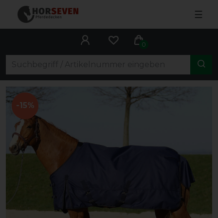
☰
0
-15%