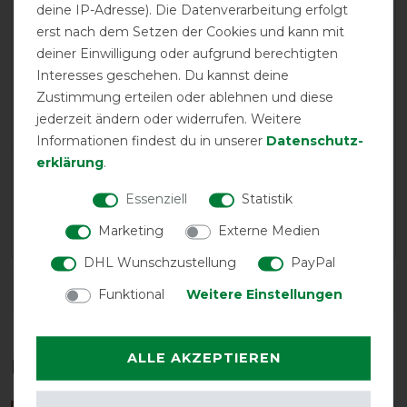
deine IP-Adresse). Die Datenverarbeitung erfolgt
calculated from 1 customer reviews
erst nach dem Setzen der Cookies und kann mit
deiner Einwilligung oder aufgrund berechtigten
Positive
100%
Interesses geschehen. Du kannst deine
Neutral
0%
Zustimmung erteilen oder ablehnen und diese
Negative
0%
jederzeit ändern oder widerrufen. Weitere
Informationen findest du in unserer
Daten­schutz­
erklärung
.
LATEST REVIEWS
Essenziell
Statistik
15.03.2026
Pferdedecken sind sehr gut.
Marketing
Externe Medien
DHL Wunschzustellung
PayPal
Funktional
Weitere Einstellungen
DETAILS ZUR PRODUKTSICHERHEIT
ALLE AKZEPTIEREN
Das perfekte Zubehör für dich