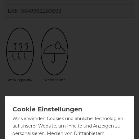
EAN:
0649982269892
atmungsaktiv
wasserdicht
Herstellergarantie
Wir verwenden Cookies und ähnliche Technologien
auf unserer Website, um Inhalte und Anzeigen zu
Wasch- und Pflegehinweis
personalisieren, Medien von Drittanbietern