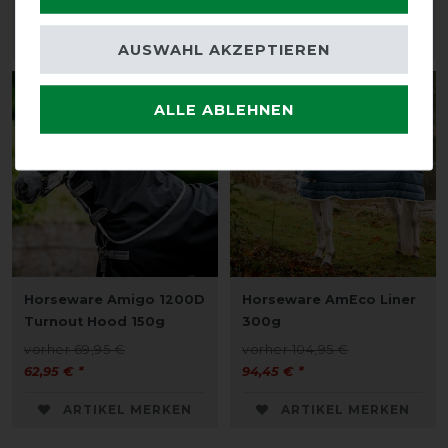
62,95 € *
65,65 € *
ARTIKEL MERKEN
ARTIKEL MERKEN
AUSWAHL AKZEPTIEREN
-10%
-10%
ALLE ABLEHNEN
Horseware Amigo 1200D
Horseware AmEco Liner
Turnout Hood 150g
300g
vorher 69,95 €
vorher 104,95 €
62,95 € *
94,45 € *
ARTIKEL MERKEN
ARTIKEL MERKEN