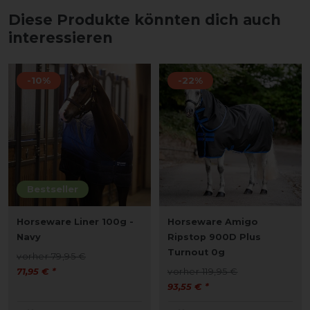
Diese Produkte könnten dich auch
interessieren
-10%
-22%
Bestseller
Horseware Liner 100g -
Horseware Amigo
Navy
Ripstop 900D Plus
Turnout 0g
vorher 79,95 €
71,95 € *
vorher 119,95 €
93,55 € *