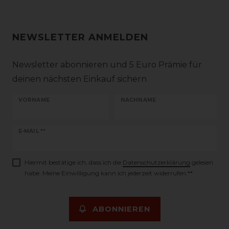
NEWSLETTER ANMELDEN
Newsletter abonnieren und 5 Euro Prämie für
deinen nächsten Einkauf sichern
VORNAME
NACHNAME
Newsletter
E-MAIL **
Honig
Hiermit bestätige ich, dass ich die
Daten­schutz­erklärung
gelesen
habe. Meine Einwilligung kann ich jederzeit widerrufen.**
ABONNIEREN