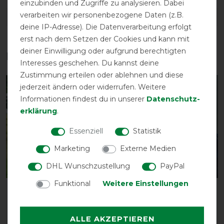
einzubinden und Zugriffe zu analysieren. Dabei
verarbeiten wir personenbezogene Daten (z.B.
DETAILS ZUR PRODUKTSICHERHEIT
deine IP-Adresse). Die Datenverarbeitung erfolgt
erst nach dem Setzen der Cookies und kann mit
deiner Einwilligung oder aufgrund berechtigten
Das perfekte Zubehör für dich
Interesses geschehen. Du kannst deine
Zustimmung erteilen oder ablehnen und diese
jederzeit ändern oder widerrufen. Weitere
-10%
-10%
Informationen findest du in unserer
Daten­schutz­
erklärung
.
Essenziell
Statistik
Marketing
Externe Medien
DHL Wunschzustellung
PayPal
Funktional
Weitere Einstellungen
Horseware Amigo 1200D
Horseware Amigo 1200D
Turnout Hood 150g
Turnout Hood 150g
vorher 69,95 €
vorher 72,95 €
ALLE AKZEPTIEREN