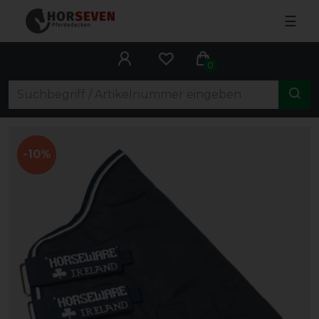
☰
0
-10%