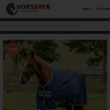
Neu
Pferd
-10%