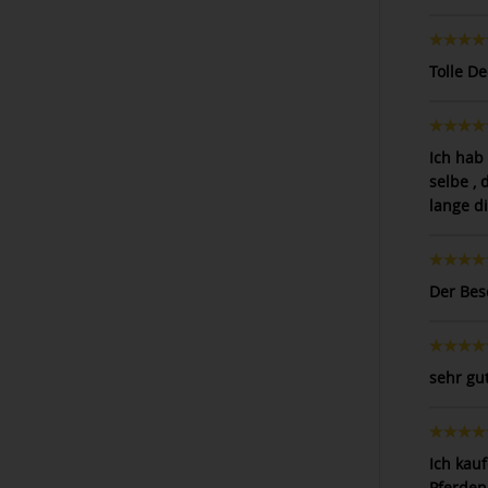
Tolle D
Ich hab 
selbe , 
lange di
Der Bes
sehr gu
Ich kau
Pferden