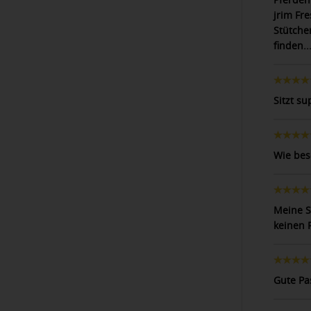
jrim Fre
Stütche
finden.
Sitzt su
Wie bes
Meine St
keinen 
Gute Pa