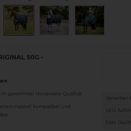
IGINAL 50G
-
ware
 in gewohnter Horseware-Qualität.
Varianten-
einem Halsteil kompatibel und
SKU:
AARA
bar.
EAN:
0649