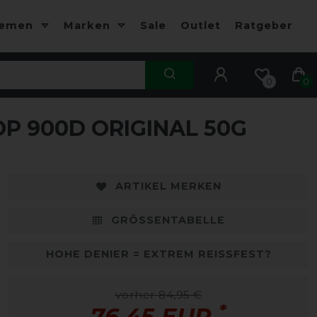
hemen
Marken
Sale
Outlet
Ratgeber
0
0
P 900D ORIGINAL 50G
ARTIKEL MERKEN
GRÖSSENTABELLE
HOHE DENIER = EXTREM REISSFEST?
vorher 84,95 €
*
76,45 EUR