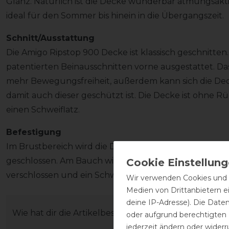
Glanz. Natürlich ist die Decke wunderbar atmungsaktiv
ideal für den Sommer bis hinein in die Übergangszeit.
Schnitt/Ausstattung
Die Amigo Ripstop 900 Decke ist klassisch geschnitten
patentierten Beinausschnitten vorne ausgestattet. Da
mehr Bewegungsfreiheit, außerdem kann sich die De
damit auch dieser geschützt ist. Die Decke ist ohne 
einen Schweiflatz.
Befestigung
Im Brustbereich wird die Decke mit einem doppelten 
geschlossen. Am Bauch wird sie mit zwei gekreuzten
verschlossen und ein Schweifriemen macht die Decke
Wir verwenden Cookies und ä
Medien von Drittanbietern e
deine IP-Adresse). Die Date
Wie hat dir die Artikelbeschreibung gefallen?
oder aufgrund berechtigten
jederzeit ändern oder widerr