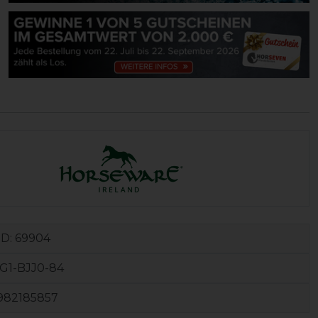
ID:
69904
G1-BJJ0-84
982185857