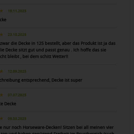
19.11.2025
ecke
23.10.2025
zwar die Decke in 125 bestellt, aber das Produkt ist ja das
die Decke sitzt gut und passt genau . Ich hoffe das sie
cht bleibt , bei dem schitt Wetter!!
12.09.2025
chreibung entsprechend, Decke ist super
07.07.2025
te Decke
09.03.2025
fe nur noch Horseware-Decken! Sitzen bei all meinen vier
 top und haben genügend Freiheit im Brustbereich (such