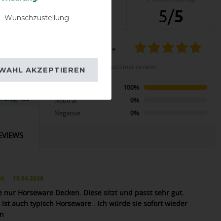
10
5
/
5
 Wunschzustellung
product experience
LENT
calculated from 10 customer reviews
WAHL AKZEPTIEREN
go Ripstop
Positive
100%
al 50g -
 Grey, 130
Neutral
0%
Negative
0%
EVIEWS
10.04.2026
e nur Horseware Decken. Diese sitzt und passt sehr gut.
 ist auch typisch Horseware . Ich würde sie sofort wieder
en