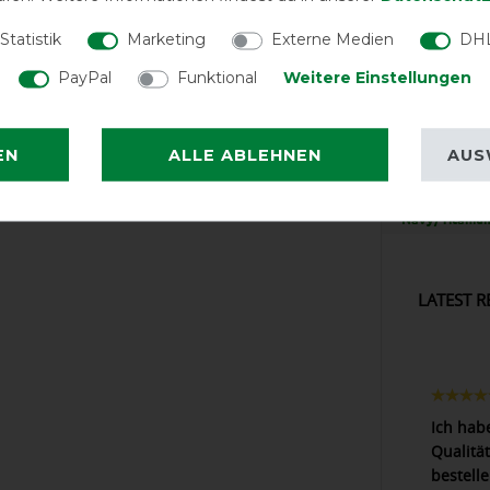
Statistik
Marketing
Externe Medien
DHL
PayPal
Funktional
Weitere Einstellungen
EXCEL
EN
ALLE ABLEHNEN
AUS
Horseware Ami
900 Origin
Navy/Titanium
LATEST R
Ich hab
Qualität
bestell