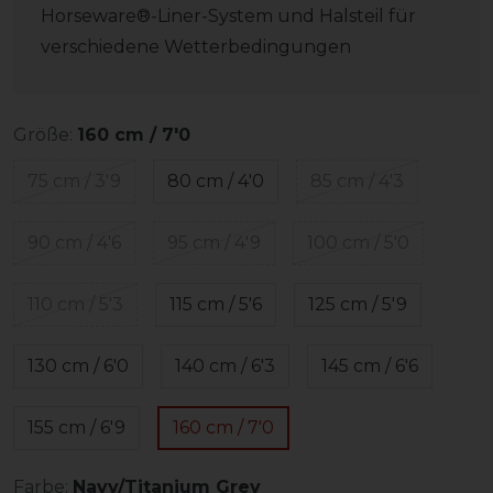
Horseware®-Liner-System und Halsteil für
verschiedene Wetterbedingungen
Größe:
160 cm / 7'0
75 cm / 3'9
80 cm / 4'0
85 cm / 4'3
90 cm / 4'6
95 cm / 4'9
100 cm / 5'0
110 cm / 5'3
115 cm / 5'6
125 cm / 5'9
130 cm / 6'0
140 cm / 6'3
145 cm / 6'6
155 cm / 6'9
160 cm / 7'0
Farbe:
Navy/Titanium Grey