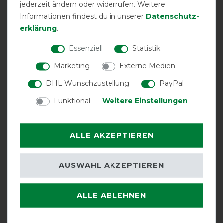
jederzeit ändern oder widerrufen. Weitere
passend für unsere Decken
Informationen findest du in unserer
Daten­schutz­
erklärung
.
21.11.2021
Essenziell
Statistik
Alles hervorragend
Marketing
Externe Medien
16.11.2020
DHL Wunschzustellung
PayPal
Das Rambo Optimo System ist super, man kann die
Decken umgehend an die stark wechselnde
Funktional
Weitere Einstellungen
Wetterverhältnisse anpassen. Für die Pferde optimal.
17.11.2019
ALLE AKZEPTIEREN
noch keine Erfahrung, da die Überdecke durch den
langen Schnitt so gut gegen Auskühlen schützt, dass ich
AUSWAHL AKZEPTIEREN
noch keinen Liner verwenden musste :-)
ALLE ABLEHNEN
LOAD MORE REVIEWS ON THIS PRODUCT>