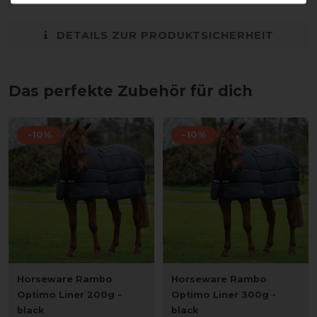
DETAILS ZUR PRODUKTSICHERHEIT
Das perfekte Zubehör für dich
-10%
-10%
Horseware Rambo
Horseware Rambo
Optimo Liner 200g -
Optimo Liner 300g -
black
black