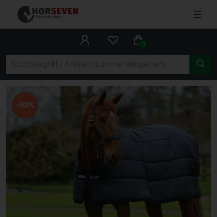
☰
0
-10%