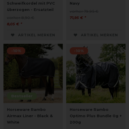
Schweifkordel mit PVC
Navy
überzogen - Ersatzteil
vorher 79,95 €
vorher 8,90 €
71,95 € *
8,05 € *
ARTIKEL MERKEN
ARTIKEL MERKEN
-10%
-10%
Bestseller
Horseware Rambo
Horseware Rambo
Airmax Liner - Black &
Optimo Plus Bundle 0g +
White
200g