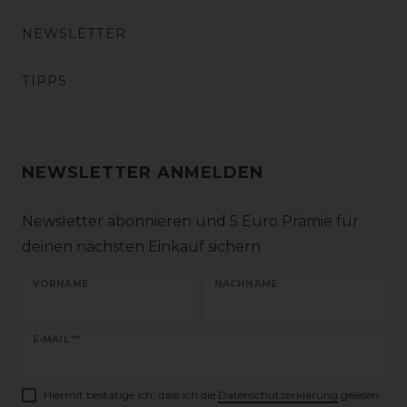
NEWSLETTER
TIPPS
NEWSLETTER ANMELDEN
Newsletter abonnieren und 5 Euro Prämie für
deinen nächsten Einkauf sichern
VORNAME
NACHNAME
Newsletter
E-MAIL **
Honig
Hiermit bestätige ich, dass ich die
Daten­schutz­erklärung
gelesen