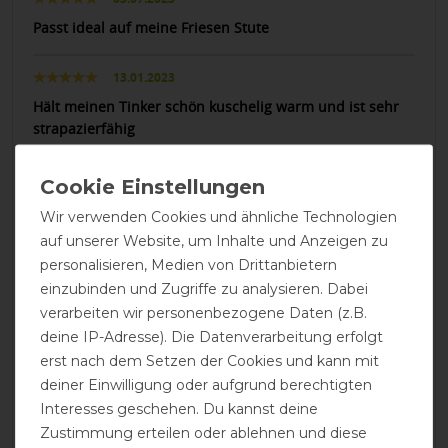
Passt ideal auf meine Friesen Stute
13.01.2023
Hält meinen Tinker schön kuschelig warm und ist sehr
strapazierfähig
12.12.2021
Mega gut!
Wir verwenden Cookies und ähnliche Technologien
auf unserer Website, um Inhalte und Anzeigen zu
08.12.2021
personalisieren, Medien von Drittanbietern
Habe seit Jahren die Optimo mit den Linern und bin
einzubinden und Zugriffe zu analysieren. Dabei
sehr zufrieden mit diesem System.
verarbeiten wir personenbezogene Daten (z.B.
deine IP-Adresse). Die Datenverarbeitung erfolgt
08.12.2021
erst nach dem Setzen der Cookies und kann mit
deiner Einwilligung oder aufgrund berechtigten
Linder entspricht Beschreibung gute Qualität
Interesses geschehen. Du kannst deine
Zustimmung erteilen oder ablehnen und diese
07.12.2021