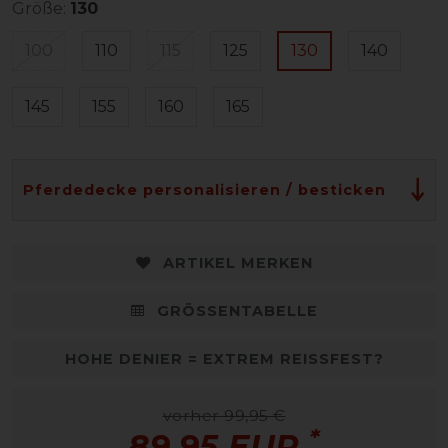
Größe:
130
100
110
115
125
130
140
145
155
160
165
Pferdedecke personalisieren / besticken
ARTIKEL MERKEN
GRÖSSENTABELLE
HOHE DENIER = EXTREM REISSFEST?
vorher 99,95 €
*
89,95 EUR