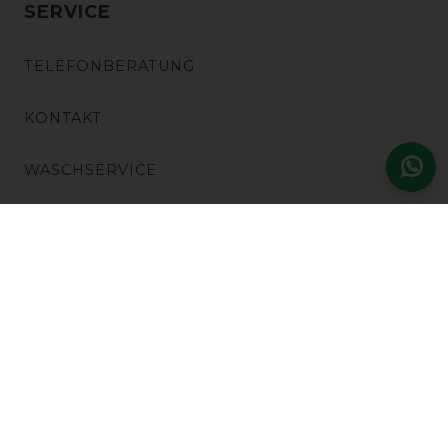
SERVICE
TELEFONBERATUNG
KONTAKT
WASCHSERVICE
REPARATUR
BESTICKUNG
RÜCKSENDUNG
BATTERIEENTSORGUNG