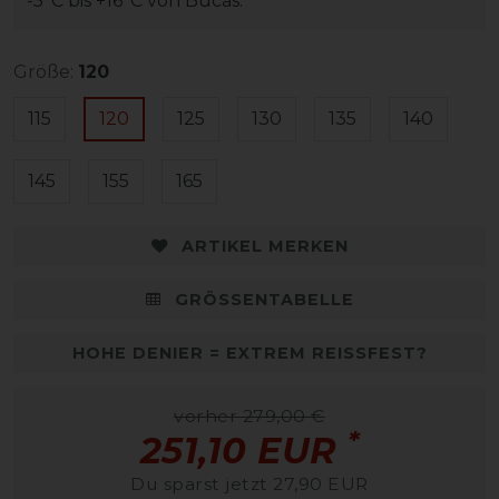
-5°C bis +16°C von Bucas.
Größe:
120
115
120
125
130
135
140
145
155
165
ARTIKEL MERKEN
GRÖSSENTABELLE
HOHE DENIER = EXTREM REISSFEST?
vorher 279,00 €
*
251,10 EUR
Du sparst jetzt 27,90 EUR