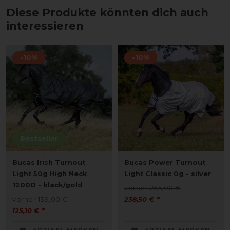
Diese Produkte könnten dich auch
interessieren
-10%
-10%
Bestseller
Bucas Irish Turnout
Bucas Power Turnout
Light 50g High Neck
Light Classic 0g - silver
1200D - black/gold
vorher 265,00 €
vorher 139,00 €
238,50 € *
125,10 € *