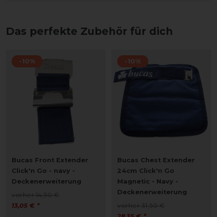
Das perfekte Zubehör für dich
-10%
-10%
Bucas Front Extender
Bucas Chest Extender
Click'n Go - navy -
24cm Click'n Go
Deckenerweiterung
Magnetic - Navy -
Deckenerweiterung
vorher 14,50 €
13,05 € *
vorher 31,50 €
28,35 € *