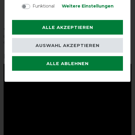
Funktional
Weitere Einstellungen
Komfortbereich
ALLE AKZEPTIEREN
*Der tatsächliche Temperaturbereich hängt von vielen Faktoren ab, u. a. -
geschoren/ungeschoren - Sonnenschein - Feuchtigkeit - Wind - Aktivität
des Pferdes
AUSWAHL AKZEPTIEREN
Produktvideo:
ALLE ABLEHNEN