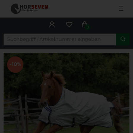
☰
0
-10%