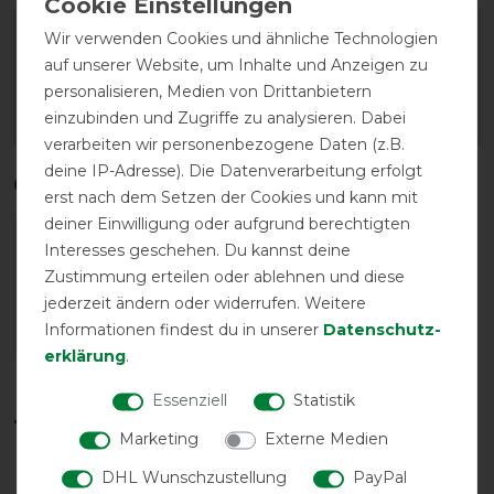
Wir verwenden Cookies und ähnliche Technologien
Herstellergarantie
auf unserer Website, um Inhalte und Anzeigen zu
personalisieren, Medien von Drittanbietern
Wasch- und Pflegehinweis
einzubinden und Zugriffe zu analysieren. Dabei
verarbeiten wir personenbezogene Daten (z.B.
deine IP-Adresse). Die Datenverarbeitung erfolgt
Qualitätsstufen
erst nach dem Setzen der Cookies und kann mit
deiner Einwilligung oder aufgrund berechtigten
Interesses geschehen. Du kannst deine
Zustimmung erteilen oder ablehnen und diese
jederzeit ändern oder widerrufen. Weitere
Informationen findest du in unserer
Daten­schutz­
erklärung
.
Reißfestigkeit
Wasserdichtigkeit
Essenziell
Statistik
Temperaturbereich in °C*
Marketing
Externe Medien
DHL Wunschzustellung
PayPal