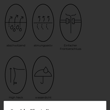
abschwitzend
atmungsaktiv
Einfacher
Frontverschluss
High Neck
wasserdicht