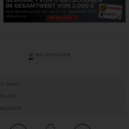
ID:
48401
405-095
962114937