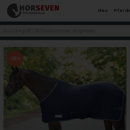
Neu
Pferd
-25%