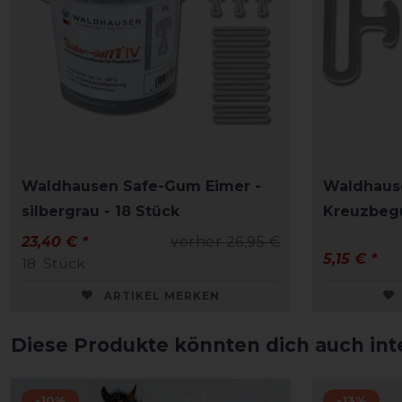
Waldhausen Safe-Gum Eimer -
Waldhause
silbergrau - 18 Stück
Kreuzbegur
23,40 € *
vorher 26,95 €
5,15 € *
18
Stück
ARTIKEL MERKEN
Diese Produkte könnten dich auch int
-10%
-13%