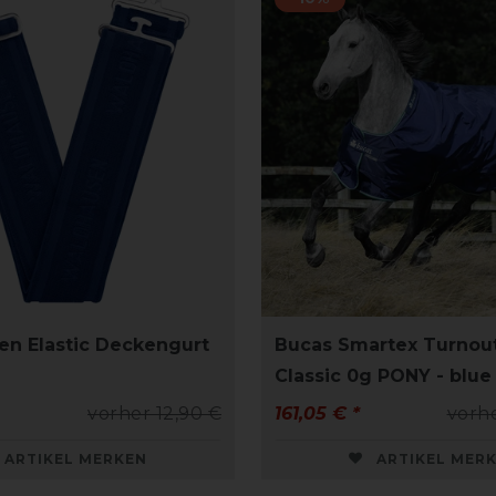
n Elastic Deckengurt
Bucas Smartex Turnout
Classic 0g PONY - blue
vorher 12,90 €
161,05 € *
vorhe
ARTIKEL MERKEN
ARTIKEL MER