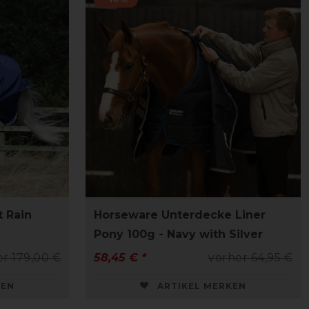
 Rain
Horseware Unterdecke Liner
Pony 100g - Navy with Silver
r 179,00 €
58,45 € *
vorher 64,95 €
KEN
ARTIKEL MERKEN