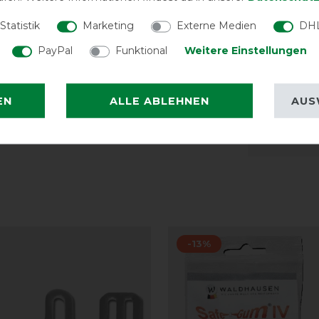
LATEST R
Statistik
Marketing
Externe Medien
DHL
PayPal
Funktional
Weitere Einstellungen
Trockne
EN
ALLE ABLEHNEN
AUS
-13%