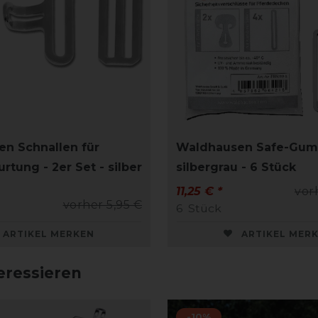
n Schnallen für
Waldhausen Safe-Gum
tung - 2er Set - silber
silbergrau - 6 Stück
11,25 € *
vor
vorher 5,95 €
6
Stück
ARTIKEL MERKEN
ARTIKEL MER
eressieren
-10%