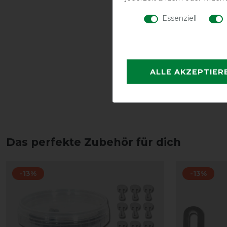
Essenziell
ALLE AKZEPTIER
Das perfekte Zubehör für dich
-13%
-13%