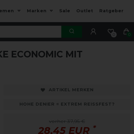
hemen
Marken
Sale
Outlet
Ratgeber
0
0
E ECONOMIC MIT
-25%
-
ARTIKEL MERKEN
HOHE DENIER = EXTREM REISSFEST?
vorher 37,95 €
*
28,45 EUR