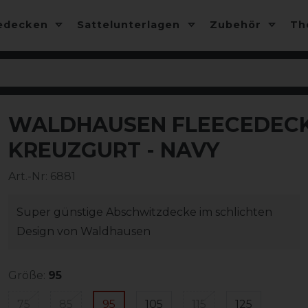
edecken
Sattelunterlagen
Zubehör
T
WALDHAUSEN FLEECEDECK
-25%
KREUZGURT - NAVY
Art.-Nr:
6881
Super günstige Abschwitzdecke im schlichten
Design von Waldhausen
Größe:
95
75
85
95
105
115
125