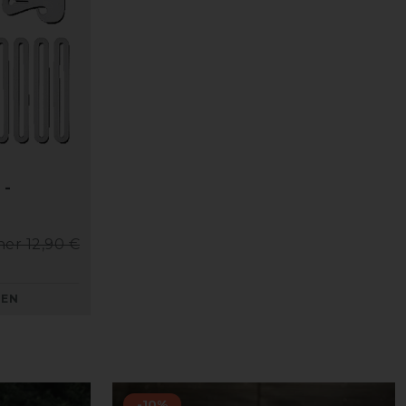
 -
her 12,90 €
KEN
-10%