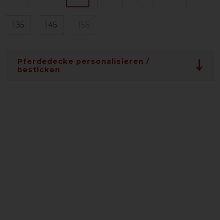
135
145
155
Pferdedecke personalisieren /
besticken